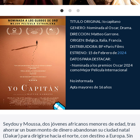
TITULO ORIGINAL: Io capitano
GENERO: Nominada al Oscar, Drama.
DIRECCION: Matteo Garrone.
ORIGEN: Belgica, Italia, Francia.
DISTRIBUIDORA: BF+Paris Films
ESTRENO: 15 de Febrero de
2024
DATOS PARA DESTACAR:
- Nominada a los premios Oscar 2024
como Mejor Película Internacional
No informada
Apta mayores de 16 años
Seydou y Moussa, dos jóvenes africanos menores de edad, tras
ahorrar un buen monto de dinero abandonan su ciudad natal
(Dakar) para dirigirse hacia el norte, con destino a Europa. Sin