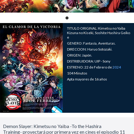
TITULO ORIGINAL: Kimetsu no Yaiba
Kizuna no Kiseki, Soshite Hashira Geiko
e
GENERO: Fantasía, Aventuras.
DIRECCION: Haruo Sotozaki.
ORIGEN: Japón.
DISTRIBUIDORA: UIP - Sony
ESTRENO: 22 de Febrero de
2024
104 Minutos
Apta mayores de 16 años
Demon Slayer: Kimetsu no Yaiba -To the Hashira
Training- proyectará por primera vez en cines el episodio 11