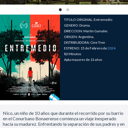
TITULO ORIGINAL: Entremedio
GENERO: Drama.
DIRECCION: Martín Gamaler.
ORIGEN: Argentina.
DISTRIBUIDORA: Cine Tren
ESTRENO: 15 de Febrero de
2024
82 Minutos
Apta mayores de 13 años
Nico, un niño de 10 años que durante el recorrido por su barrio
en el Conurbano Bonaerense comienza un viaje inesperado
hacia su madurez. Enfrentando la separación de sus padres y en