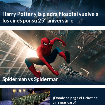
Harry Potter y la piedra filosofal vuelve a
los cines por su 25° aniversario
Spiderman vs Spiderman
¿Donde se paga el ticket de
cine más caro?