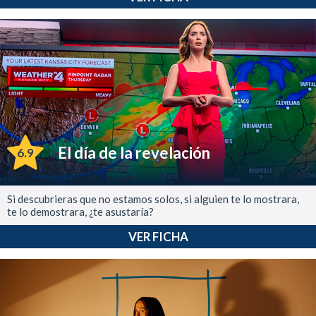
El día de la revelación
6.9
Si descubrieras que no estamos solos, si alguien te lo mostrara,
te lo demostrara, ¿te asustaría?
VER FICHA