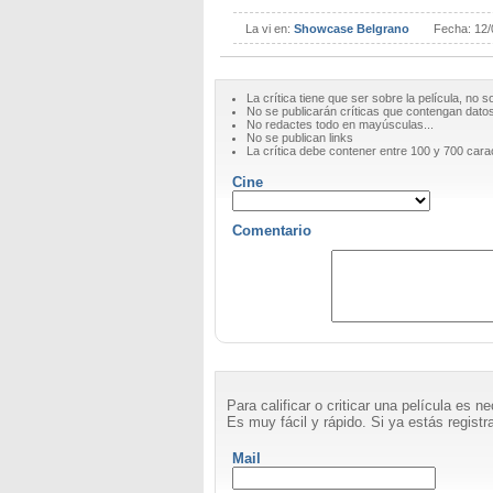
La vi en:
Showcase Belgrano
Fecha:
12/
La crítica tiene que ser sobre la película, no s
No se publicarán críticas que contengan datos 
No redactes todo en mayúsculas...
No se publican links
La crítica debe contener entre 100 y 700 cara
Cine
Comentario
Para calificar o criticar una película es 
Es muy fácil y rápido. Si ya estás registra
Mail