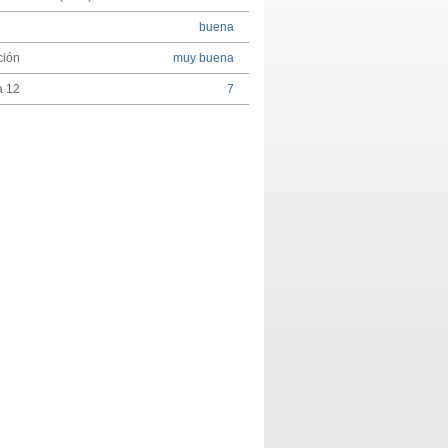
buena
ción
muy buena
a 12
7