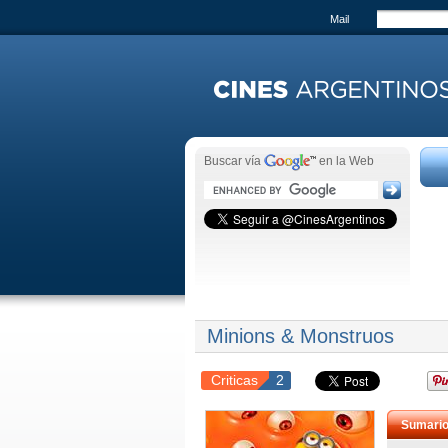
Mail
Buscar vía
en la Web
Minions & Monstruos
Criticas
2
Sumari