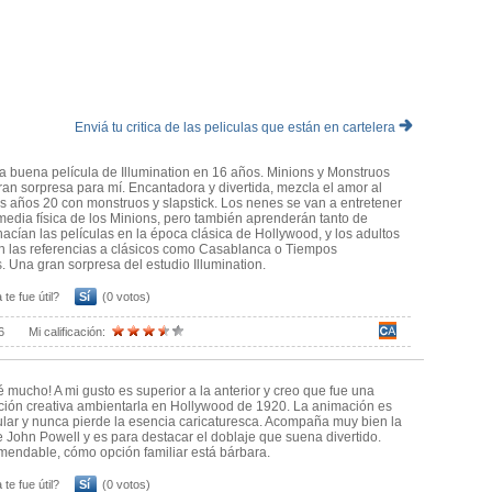
librio que presenta el film entre las referencias cinéfilas destinadas
e esperan los chicos de estos personajes.
tupendo con la reconstrucción del período histórico y los numerosos
s de aquellos años.
 Lovecraft, con un monstruo que remite al inolvidable Cthulhu.
iedad los elementos de ciencia ficción, se destaca un delirante
Enviá tu critica de las peliculas que están en cartelera
ó en 1958, en este universo alocado primero la filmaron los Minions.
continuaciones y spin-offs, Illumination al menos hizo el esfuerzo
a buena película de Illumination en 16 años. Minions y Monstruos
cula funciona muy bien como entretenimiento familiar.
ran sorpresa para mí. Encantadora y divertida, mezcla el amor al
os años 20 con monstruos y slapstick. Los nenes se van a entretener
terapia manipuladora de Toy Story 5.
media física de los Minions, pero también aprenderán tanto de
acían las películas en la época clásica de Hollywood, y los adultos
alejas educativas para adultos rotos con un buen entretenimiento
an las referencias a clásicos como Casablanca o Tiempos
 Una gran sorpresa del estudio Illumination.
 te fue útil?
Sí
(0 votos)
6
Mi calificación:
té mucho! A mi gusto es superior a la anterior y creo que fue una
ción creativa ambientarla en Hollywood de 1920. La animación es
lar y nunca pierde la esencia caricaturesca. Acompaña muy bien la
 John Powell y es para destacar el doblaje que suena divertido.
endable, cómo opción familiar está bárbara.
 te fue útil?
Sí
(0 votos)