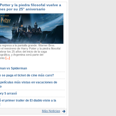
Potter y la piedra filosofal vuelve a
nes por su 25° aniversario
 regresa a la pantalla grande. Warner Bros.
 el reestreno de Harry Potter y la piedra filosofal
ebrar los 25 años del inicio de la saga
gráfica, y Argentina será parte del
[...]
ento
man vs Spiderman
 se paga el ticket de cine más caro?
 películas más vistas en vacaciones de
o
ory 5 arrasó
ó el primer trailer de El diablo viste a la
2
Más Noticias