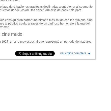
ribles Minions.
 collage de situaciones graciosas destinadas a entretener al segmento
ropuestas donde los adultos deben armarse de paciencia para
olo consiguieron narrar una historia más sólida con los Minions, sino
ye al público adulto a través de un cariñoso homenaje a la era del
vecraft.
l cine mudo
 en 1927, un año muy especial que representó un período de madurez
treno de The Jazz Singer, los directores habían alcanzado la cumbre
ver crítica completa
cía estática y el montaje, junto con el tratamiento de la acción,
 Keaton y las colaboraciones del director Sam Taylor con el
nto y enseguida se convierten en estrellas populares gracias a su
empiezan a filmar con sonido y ellos no pueden reproducir líneas
n.
 que perdieron sus carreras al presentar problemas de dicción, voces
s. Pola Negri, la clásica femme fatale de ese período, es un ejemplo
dustria, deciden incursionar en la producción independiente con
iaturas reales.