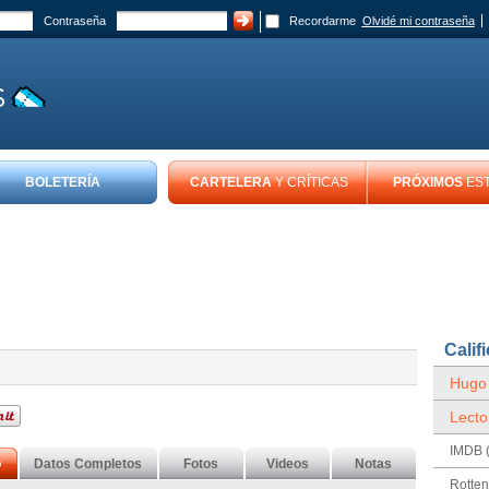
Contraseña
Recordarme
Olvidé mi contraseña
BOLETERÍA
CARTELERA
Y CRÍTICAS
PRÓXIMOS
ES
Calif
Hugo
Lecto
IMDB (
o
Datos Completos
Fotos
Videos
Notas
Rotte