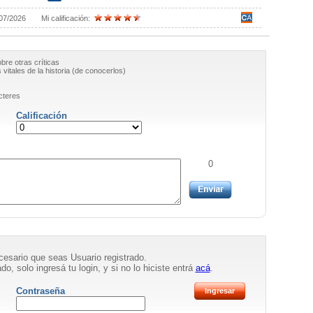
07/2026
Mi calificación:
obre otras críticas
vitales de la historia (de conocerlos)
cteres
Calificación
0
necesario que seas Usuario registrado.
do, solo ingresá tu login, y si no lo hiciste entrá
acá
.
Contraseña