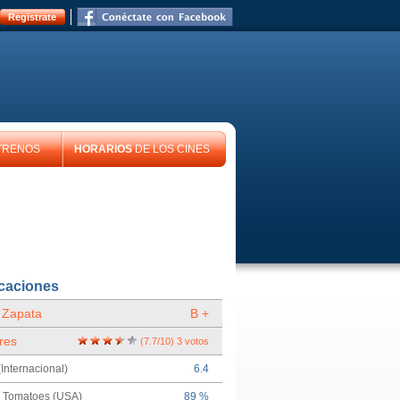
Registrate
TRENOS
HORARIOS
DE LOS CINES
icaciones
 Zapata
B +
res
(
7.7
/
10
)
3
votos
Internacional)
6.4
n Tomatoes (USA)
89 %