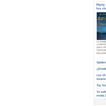
Harry 
los ci
La magia
confirmó
para cel
cinemato
lanzami
Spider
¿Donde
Las 10
invienr
Toy St
Ya sali
moda 