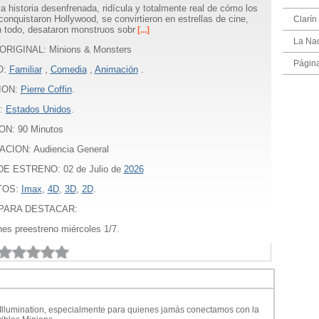
la historia desenfrenada, ridícula y totalmente real de cómo los
conquistaron Hollywood, se convirtieron en estrellas de cine,
Clarín
n todo, desataron monstruos sobr
[...]
La Na
ORIGINAL: Minions & Monsters
Págin
O:
Familiar
,
Comedia
,
Animación
.
ION:
Pierre Coffin
.
:
Estados Unidos
.
ON:
90
Minutos
ACION: Audiencia General
E ESTRENO: 02 de Julio de
2026
TOS:
Imax
,
4D
,
3D
,
2D
.
PARA DESTACAR:
nes preestreno miércoles 1/7.
 Illumination, especialmente para quienes jamás conectamos con la