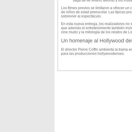
saga de Mi villano favorito y los insuf
Los filmes previos se limitaron a ofrecer un
de niños de edad preescolar. Las típicas p
sobrevivir al espectáculo.
En esta nueva entrega, los realizadores no s
que además el entretenimiento también inclu
cine mudo y la mitología de los relatos de Lo
Un homenaje al Hollywood de
El director Pierre Coffin ambienta la trama
para las producciones hollywoodenses.
Antes de que irrumpiera el sonido con el es
del lenguaje visual. La cámara ya no permane
evolucionó gracias a las comedias de Buster
humorista Harold Lloyd.
Los Minions llegan a Hollywood en ese mome
histrionismo.
Las cosas se complican cuando los estudios 
de diálogo por la manera en que se expresa
En la vida real no fueron pocos los artistas
chillonas o acentos extranjeros muy marcado
emblemático de esta cuestión.
Cuando los Minions son desterrados de la in
una película de monstruos donde conjuran cr