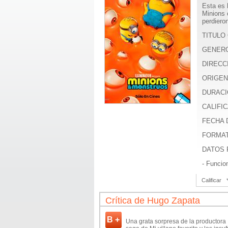
Esta es 
Minions 
perdiero
TITULO 
GENER
DIRECC
ORIGEN
DURACI
CALIFIC
FECHA D
FORMA
DATOS 
- Funcio
Calificar
Crítica de Hugo Zapata
B +
Una grata sorpresa de la productora