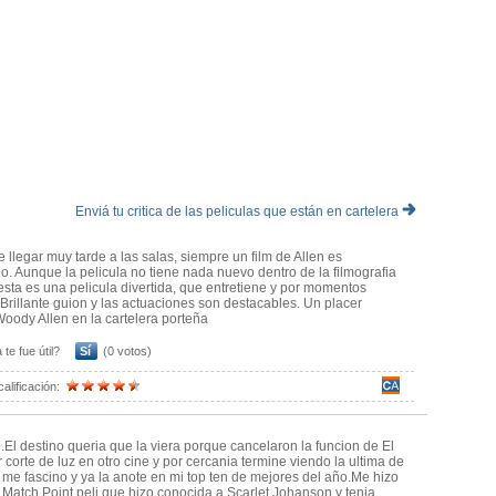
Enviá tu critica de las peliculas que están en cartelera
e llegar muy tarde a las salas, siempre un film de Allen es
o. Aunque la pelicula no tiene nada nuevo dentro de la filmografia
 esta es una pelicula divertida, que entretiene y por momentos
 Brillante guion y las actuaciones son destacables. Un placer
oody Allen en la cartelera porteña
 te fue útil?
Sí
(0 votos)
calificación:
.El destino queria que la viera porque cancelaron la funcion de El
 corte de luz en otro cine y por cercania termine viendo la ultima de
 me fascino y ya la anote en mi top ten de mejores del año.Me hizo
 Match Point peli que hizo conocida a Scarlet Johanson y tenia