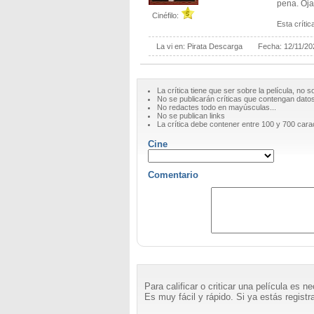
pena. Oja
Cinéfilo:
Esta crítica
La vi en:
Pirata Descarga
Fecha:
12/11/20
La crítica tiene que ser sobre la película, no s
No se publicarán críticas que contengan datos 
No redactes todo en mayúsculas...
No se publican links
La crítica debe contener entre 100 y 700 cara
Cine
Comentario
Para calificar o criticar una película es 
Es muy fácil y rápido. Si ya estás registra