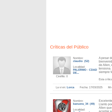
Críticas del Público
A pesar d
Nombre:
claudio (52)
bienvenid
de Allen,
Localidad:
tensiona.
PALERMO - CDAD
siempre W
DE...
Cinéfilo: 0
Esta crítica
La vi en:
Lorca
Fecha:
17/03/2025
Mi 
Excelente
Nombre:
banuera_34 (49)
Llanto por
Allen que
Localidad:
acordar a