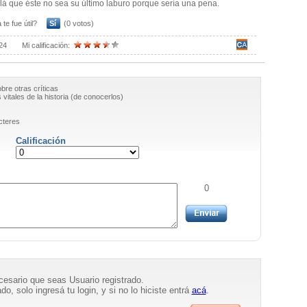
lá que éste no sea su último laburo porque sería una pena.
 te fue útil?
Sí
(0 votos)
24
Mi calificación:
obre otras críticas
vitales de la historia (de conocerlos)
cteres
Calificación
0
necesario que seas Usuario registrado.
do, solo ingresá tu login, y si no lo hiciste entrá
acá
.