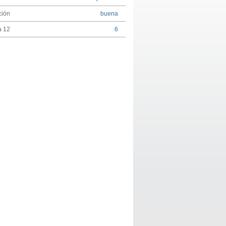
ción
buena
a 12
6