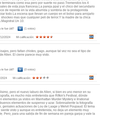
 terminara como esa pero por suerte no paso.Tremendos los 4
pales de esta joya francesa.La pareja ppal y el chico del secundario
ce de repente en la vida aburrida y sombria de la protagonista
iar todo.La escena que llevan un cuerpo en el bolso para arrojarlo
 shockeo mas que cualquier peli de terror.Y la madre de la chica
.Magistral.Un 10.
 te fue útil?
Sí
(1 votos)
/12/2024
Mi calificación:
isajes, pero faltan chistes, gags..aunque tal vez no sea el tipo de
de Allen. El cierre parece muy visto.
 te fue útil?
Sí
(0 votos)
1/2024
Mi calificación:
dísimo, pero el nuevo laburo de Allen, si bien es uno menor en su
mografía, es mucho más entretenida que Rifkin's Festival, dónde
on elementos ya vistos en Manhattan Murder Mystery e Irrational
buenos elementos de suspenso y azar. Sobresaliente la fotografía
o, geniales actuaciones de Lou de Laage y Melvil Poupaud. El tema
 siente visto y aunque es entretenida, no deja un elemento muy
. Pero, para una salida de fin de semana en pareja garpa y vale la