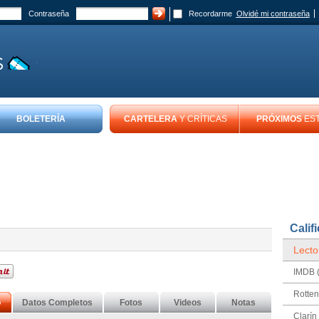
Contraseña
Recordarme
Olvidé mi contraseña
BOLETERÍA
CARTELERA
Y CRÍTICAS
PRÓXIMOS
ES
Calif
Lecto
IMDB (
Rotte
o
Datos Completos
Fotos
Videos
Notas
Clarín