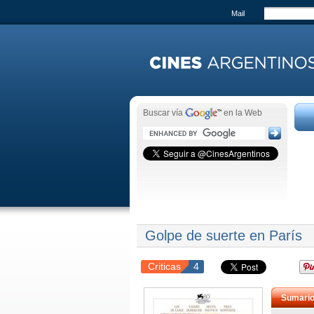
Mail
Buscar vía
en la Web
Golpe de suerte en París
Criticas
4
Sumari