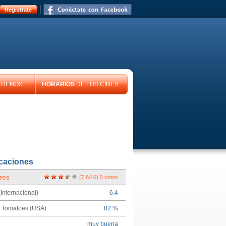
Registrate
TRENOS
HORARIOS
DE LOS CINES
icaciones
res
(
7.6
/
10
)
5
votos
Internacional)
6.4
n Tomatoes (USA)
82 %
muy buena