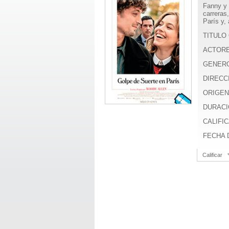
Fanny y 
carreras
París y, 
TITULO 
ACTOR
GENER
DIRECC
ORIGEN
DURACI
CALIFIC
FECHA D
Calificar