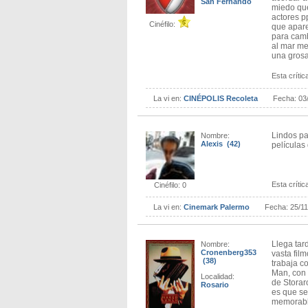
San Fernando
miedo que
actores p
Cinéfilo:
que apare
para camb
al mar me
una grosa
Esta crítica
La vi en:
CINÉPOLIS Recoleta
Fecha:
03
Lindos pa
Nombre:
Alexis (42)
películas 
Esta crítica
Cinéfilo: 0
La vi en:
Cinemark Palermo
Fecha:
25/1
Llega tar
Nombre:
Cronenberg353
vasta fil
(38)
trabaja c
Man, con 
Localidad:
de Storar
Rosario
es que se
memorable