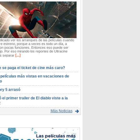
icado ver los arranques de las películas cuando
re estreno, porque a veces es todo un día, a
on pocas funciones. Entonces eso puede ser
o. Por eso mirando los reportes de Ultracine
[...]
 separar
 se paga el ticket de cine más caro?
 películas más vistas en vacaciones de
o
ory 5 arrasó
ó el primer trailer de El diablo viste a la
2
Más Noticias