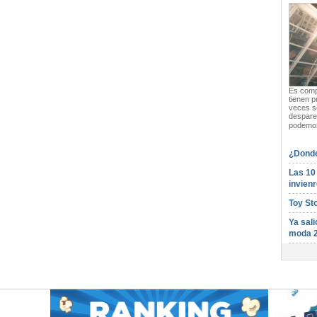
Es compl
tienen p
veces s
desparej
podemos
¿Donde
Las 10
invienr
Toy St
Ya sali
moda 