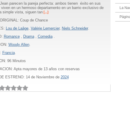
Jean parecen la pareja perfecta: ambos tienen éxito en sus
, viven en un hermoso departamento en un barrio exclusivo de
La Na
a simple vista, siguen tan
[...]
Págin
ORIGINAL: Coup de Chance
ES:
Lou de Laâge
,
Valérie Lemercier
,
Niels Schneider
.
O:
Romance
,
Drama
,
Comedia
.
ION:
Woody Allen
.
:
Francia
.
ON:
96
Minutos
ACION: Apta mayores de 13 años con reservas
E ESTRENO: 14 de Noviembre de
2024