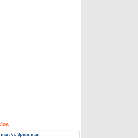
cias
rman vs Spiderman