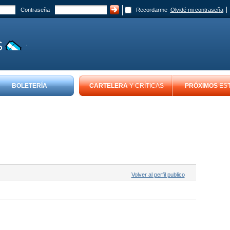
Contraseña
Recordarme
Olvidé mi contraseña
BOLETERÍA
CARTELERA
Y CRÍTICAS
PRÓXIMOS
ES
Volver al perfil publico