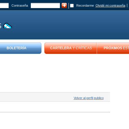
Contraseña
Recordarme
Olvidé mi contraseña
BOLETERÍA
CARTELERA
Y CRÍTICAS
PRÓXIMOS
ES
Volver al perfil publico