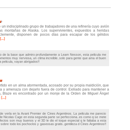
 un indisciplinado grupo de trabajadores de una refinería cuyo avión
tas montañas de Alaska. Los supervivientes, expuestos a heridas
clemente, disponen de pocos días para escapar de los gélidos
[...]
ndo de la base que admiro profundamente a Leam Nesson, esta pelicula me
entos muy nerviosa, un clima increible..solo para gente que ama el buen
 pelicula, vayan abrigados!!
tido en un alma atormentada, acosado por su propia maldición, que
 y amenaza con dejarlo fuera de control. Exiliado para mantener a
a, Blaze es encontrado por un monje de la Orden de Miguel Ángel
c
[...]
 de verla en la Avant Premier de Cines Argentinos. La pelicula me parecio
e Nicolas Cage en esta segunda parte se perfecciona..es como q se mete
fectos son muy buenos y el 3D le dio el toque especial q le faltaba a esta
.y sobre todo los pochoclos y gaseosas gratis..gentileza d Cines Argentinos!!