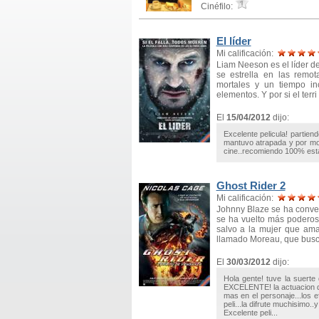
Cinéfilo:
El líder
Mi calificación:
Liam Neeson es el líder de
se estrella en las remo
mortales y un tiempo in
elementos. Y por si el terri
El
15/04/2012
dijo:
Excelente pelicula! partie
mantuvo atrapada y por mom
cine..recomiendo 100% esta
Ghost Rider 2
Mi calificación:
Johnny Blaze se ha conver
se ha vuelto más poderosa
salvo a la mujer que am
llamado Moreau, que bus
El
30/03/2012
dijo:
Hola gente! tuve la suerte
EXCELENTE! la actuacion d
mas en el personaje...los e
peli...la difrute muchisimo.
Excelente peli...