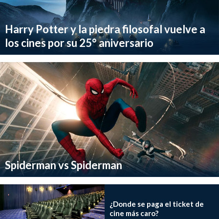
Harry Potter y la piedra filosofal vuelve a
los cines por su 25° aniversario
Spiderman vs Spiderman
¿Donde se paga el ticket de
cine más caro?