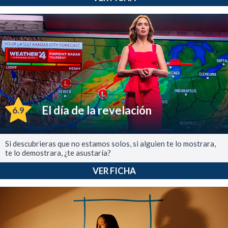
El día de la revelación
6.9
Si descubrieras que no estamos solos, si alguien te lo mostrara,
te lo demostrara, ¿te asustaría?
VER FICHA