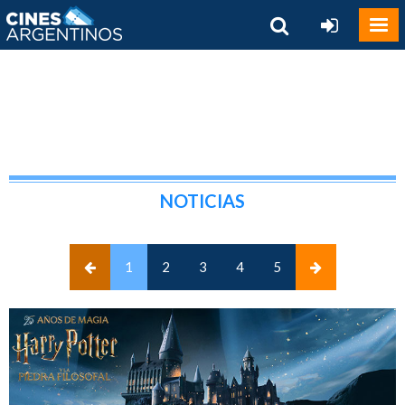
NOTICIAS
(current)
1
2
3
4
5