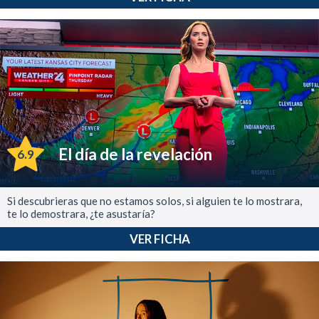
El día de la revelación
6.9
Si descubrieras que no estamos solos, si alguien te lo mostrara,
te lo demostrara, ¿te asustaría?
VER FICHA