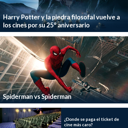
Harry Potter y la piedra filosofal vuelve a
los cines por su 25° aniversario
Spiderman vs Spiderman
¿Donde se paga el ticket de
cine más caro?