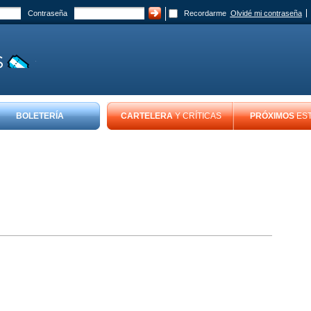
Contraseña
Recordarme
Olvidé mi contraseña
BOLETERÍA
CARTELERA
Y CRÍTICAS
PRÓXIMOS
ES