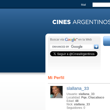
Mail
Buscar vía
en la Web
Mi Perfil
slallana_33
Usuario:
slallana_33
Localidad:
Pqe. Chacabuco
Edad:
48
Nick:
slallana_33
Seguidores: 0