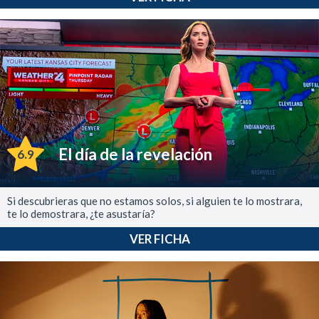
El día de la revelación
6.9
Si descubrieras que no estamos solos, si alguien te lo mostrara,
te lo demostrara, ¿te asustaría?
VER FICHA