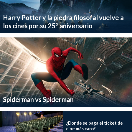
Harry Potter y la piedra filosofal vuelve a
los cines por su 25° aniversario
Spiderman vs Spiderman
¿Donde se paga el ticket de
cine más caro?