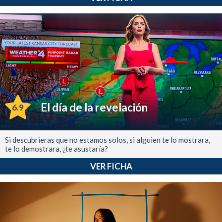
El día de la revelación
6.9
Si descubrieras que no estamos solos, si alguien te lo mostrara,
te lo demostrara, ¿te asustaría?
VER FICHA