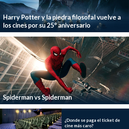
Harry Potter y la piedra filosofal vuelve a
los cines por su 25° aniversario
Spiderman vs Spiderman
¿Donde se paga el ticket de
cine más caro?