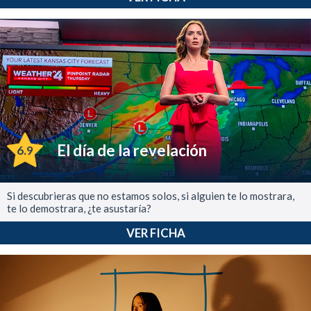
El día de la revelación
6.9
Si descubrieras que no estamos solos, si alguien te lo mostrara,
te lo demostrara, ¿te asustaría?
VER FICHA