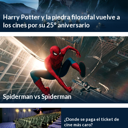
Harry Potter y la piedra filosofal vuelve a
los cines por su 25° aniversario
Spiderman vs Spiderman
¿Donde se paga el ticket de
cine más caro?