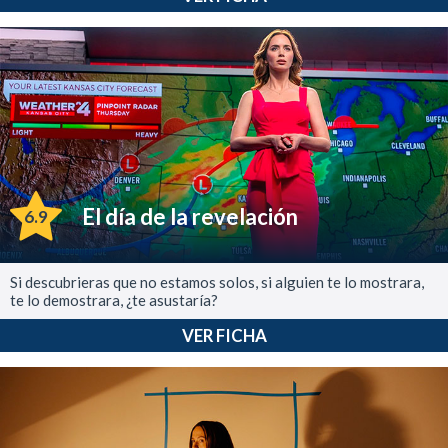
El día de la revelación
6.9
Si descubrieras que no estamos solos, si alguien te lo mostrara,
te lo demostrara, ¿te asustaría?
VER FICHA