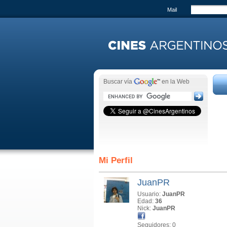
Mail
Buscar vía
en la Web
Mi Perfil
JuanPR
Usuario:
JuanPR
Edad:
36
Nick:
JuanPR
Seguidores: 0