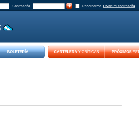
Contraseña
Recordarme
Olvidé mi contraseña
BOLETERÍA
CARTELERA
Y CRÍTICAS
PRÓXIMOS
ES