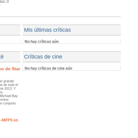
das: 0
0
Mis últimas críticas
No hay críticas aún
té
Críticas de cine
co de Star
No hay críticas de cine aún
io grande
e de todo el
te 2013. Y
os
 Michael Bay
ventos
n conjunto
n 48FPS en