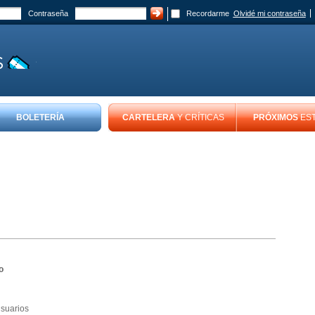
Contraseña
Recordarme
Olvidé mi contraseña
BOLETERÍA
CARTELERA
Y CRÍTICAS
PRÓXIMOS
ES
o
usuarios