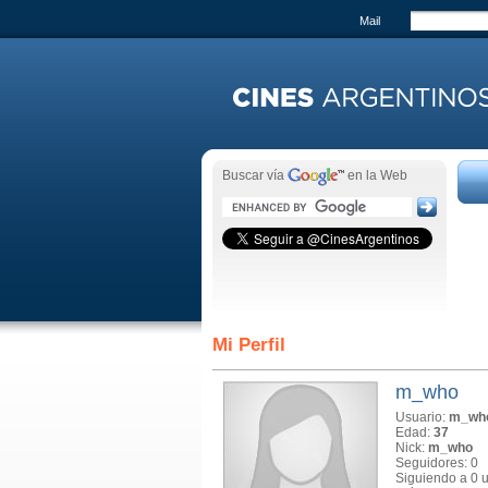
Mail
Buscar vía
en la Web
Mi Perfil
m_who
Usuario:
m_wh
Edad:
37
Nick:
m_who
Seguidores: 0
Siguiendo a 0 