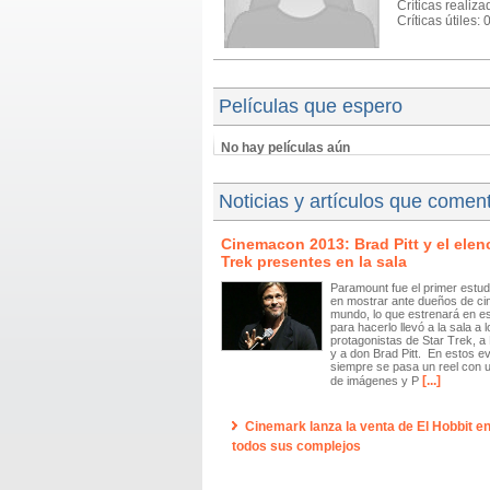
Críticas realiza
Críticas útiles: 
Películas que espero
No hay películas aún
Noticias y artículos que comen
Cinemacon 2013: Brad Pitt y el elen
Trek presentes en la sala
Paramount fue el primer estud
en mostrar ante dueños de cin
mundo, lo que estrenará en es
para hacerlo llevó a la sala a l
protagonistas de Star Trek, a
y a don Brad Pitt. En estos e
siempre se pasa un reel con u
[...]
de imágenes y P
Cinemark lanza la venta de El Hobbit e
todos sus complejos