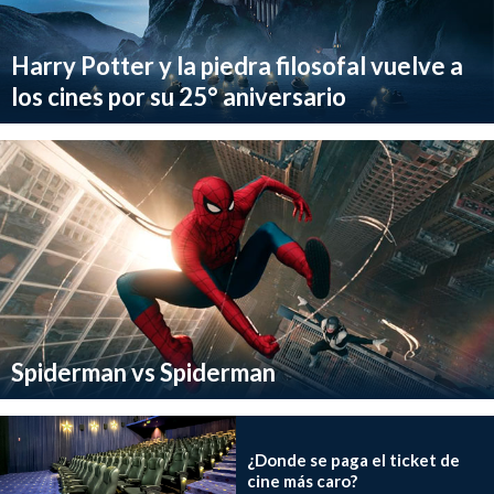
Harry Potter y la piedra filosofal vuelve a
los cines por su 25° aniversario
Spiderman vs Spiderman
¿Donde se paga el ticket de
cine más caro?