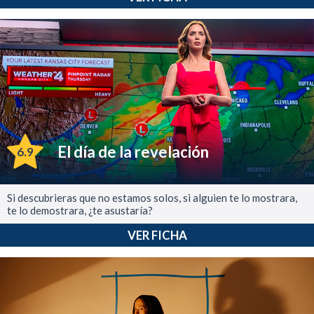
El día de la revelación
6.9
Si descubrieras que no estamos solos, si alguien te lo mostrara,
te lo demostrara, ¿te asustaría?
VER FICHA