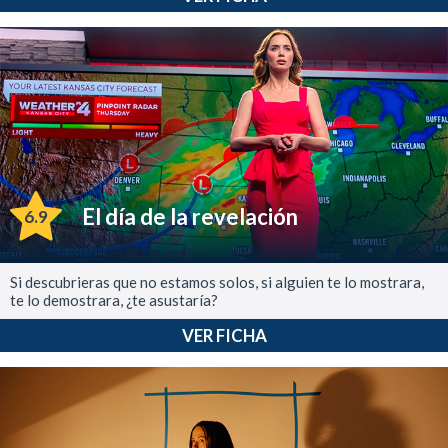
El día de la revelación
6.9
Si descubrieras que no estamos solos, si alguien te lo mostrara,
te lo demostrara, ¿te asustaría?
VER FICHA