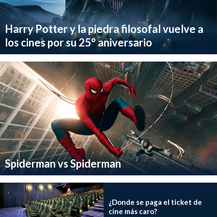
Harry Potter y la piedra filosofal vuelve a
los cines por su 25° aniversario
Spiderman vs Spiderman
¿Donde se paga el ticket de
cine más caro?