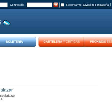
Contraseña
Recordarme
Olvidé mi contraseña
BOLETERÍA
CARTELERA
Y CRÍTICAS
PRÓXIMOS
ES
alazar
co Salazar
BA