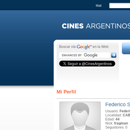
Mail
Buscar vía
en la Web
Mi Perfil
Federico S
Usuario:
Federi
Localidad:
CA
Edad:
44
Nick:
fragman
Seguidores: 0