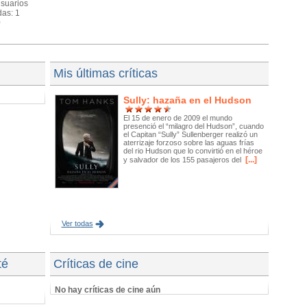
usuarios
das: 1
0
Mis últimas críticas
Sully: hazaña en el Hudson
El 15 de enero de 2009 el mundo
presenció el “milagro del Hudson”, cuando
el Capitan “Sully” Sullenberger realizó un
aterrizaje forzoso sobre las aguas frías
del rio Hudson que lo convirtió en el héroe
[...]
y salvador de los 155 pasajeros del
Ver todas
té
Críticas de cine
No hay críticas de cine aún