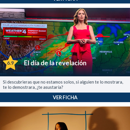
El día de la revelación
6.9
Si descubrieras que no estamos solos, si alguien te lo mostrara,
te lo demostrara, ¿te asustaría?
VER FICHA