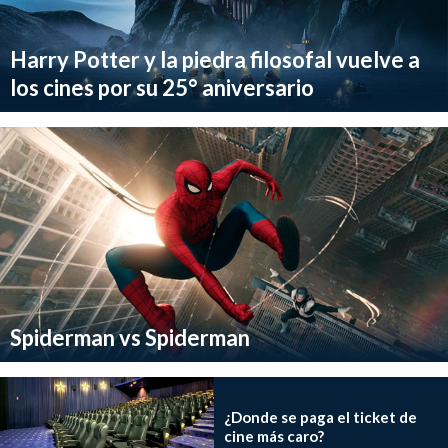
Harry Potter y la piedra filosofal vuelve a
los cines por su 25° aniversario
Spiderman vs Spiderman
¿Donde se paga el ticket de
cine más caro?