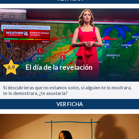
El día de la revelación
6.9
Si descubrieras que no estamos solos, si alguien te lo mostrara,
te lo demostrara, ¿te asustaría?
VER FICHA