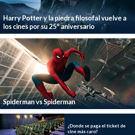
Harry Potter y la piedra filosofal vuelve a
los cines por su 25° aniversario
Spiderman vs Spiderman
¿Donde se paga el ticket de
cine más caro?