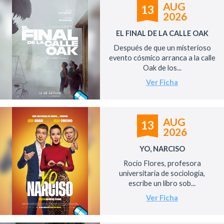
AUG
13
2026
EL FINAL DE LA CALLE OAK
Después de que un misterioso
evento cósmico arranca a la calle
Oak de los...
Ver Ficha
AUG
13
2026
YO, NARCISO
Rocío Flores, profesora
universitaria de sociología,
escribe un libro sob...
Ver Ficha