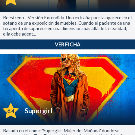
Reestreno - Versión Extendida. Una extraña puerta aparece en el
sotano de una exposición de muebles. Cuando el paciente de una
terapeuta desaparece en una dimensión más allá de la realidad,
ella debe adent...
VER FICHA
Supergirl
6.4
Basado en el comic "Supergirl: Mujer del Mañana" donde se