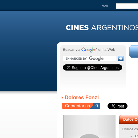
Mail
Buscar vía
en la Web
Dolores Fonzi
Comentarios
0
Datos C
Ultimos es
Tr