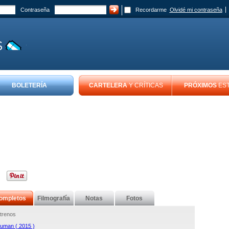
Contraseña
Recordarme
Olvidé mi contraseña
BOLETERÍA
CARTELERA
Y CRÍTICAS
PRÓXIMOS
ES
ompletos
Filmografía
Notas
Fotos
trenos
uman ( 2015 )