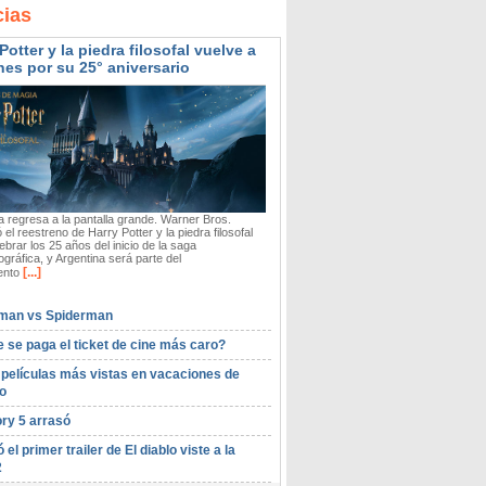
cias
Potter y la piedra filosofal vuelve a
nes por su 25° aniversario
 regresa a la pantalla grande. Warner Bros.
 el reestreno de Harry Potter y la piedra filosofal
ebrar los 25 años del inicio de la saga
gráfica, y Argentina será parte del
[...]
ento
man vs Spiderman
 se paga el ticket de cine más caro?
 películas más vistas en vacaciones de
o
ory 5 arrasó
ó el primer trailer de El diablo viste a la
2