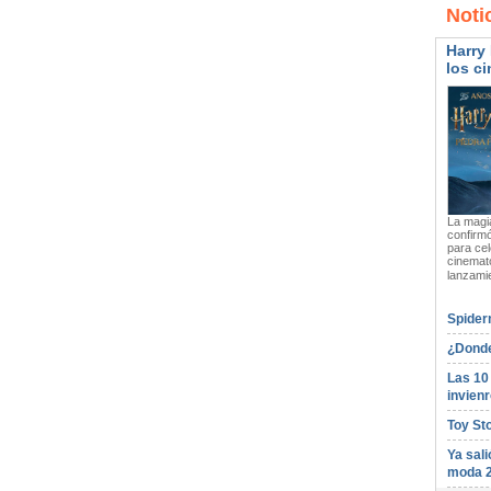
Noti
Harry 
los ci
La magia
confirmó
para cel
cinemato
lanzami
Spider
¿Donde
Las 10
invienr
Toy St
Ya sali
moda 