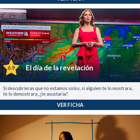
El día de la revelación
6.9
Si descubrieras que no estamos solos, si alguien te lo mostrara,
te lo demostrara, ¿te asustaría?
VER FICHA