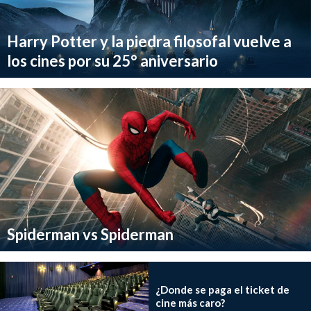
Harry Potter y la piedra filosofal vuelve a
los cines por su 25° aniversario
Spiderman vs Spiderman
¿Donde se paga el ticket de
cine más caro?