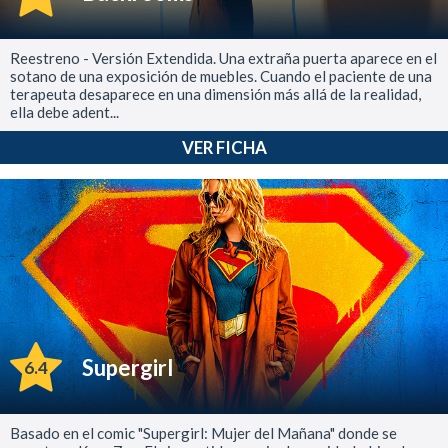
Reestreno - Versión Extendida. Una extraña puerta aparece en el
sotano de una exposición de muebles. Cuando el paciente de una
terapeuta desaparece en una dimensión más allá de la realidad,
ella debe adent...
VER FICHA
Supergirl
6.4
Basado en el comic "Supergirl: Mujer del Mañana" donde se