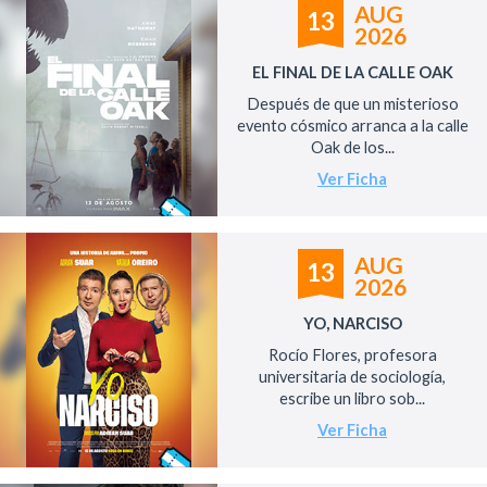
AUG
13
2026
EL FINAL DE LA CALLE OAK
Después de que un misterioso
evento cósmico arranca a la calle
Oak de los...
Ver Ficha
AUG
13
2026
YO, NARCISO
Rocío Flores, profesora
universitaria de sociología,
escribe un libro sob...
Ver Ficha