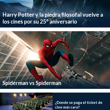
Harry Potter y la piedra filosofal vuelve a
los cines por su 25° aniversario
Spiderman vs Spiderman
¿Donde se paga el ticket de
cine más caro?