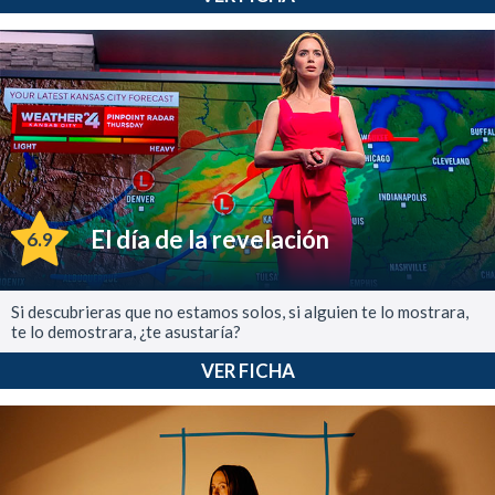
El día de la revelación
6.9
Si descubrieras que no estamos solos, si alguien te lo mostrara,
te lo demostrara, ¿te asustaría?
VER FICHA