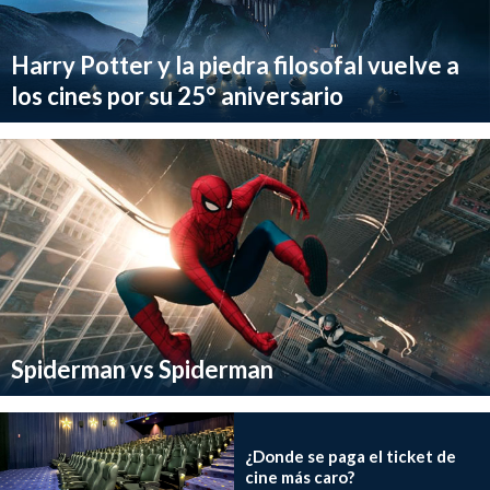
Harry Potter y la piedra filosofal vuelve a
los cines por su 25° aniversario
Spiderman vs Spiderman
¿Donde se paga el ticket de
cine más caro?