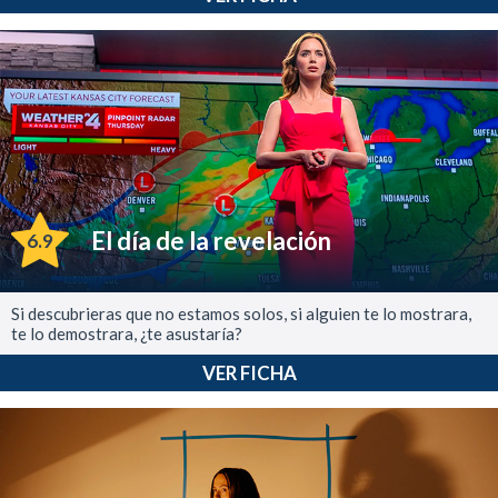
El día de la revelación
6.9
Si descubrieras que no estamos solos, si alguien te lo mostrara,
te lo demostrara, ¿te asustaría?
VER FICHA