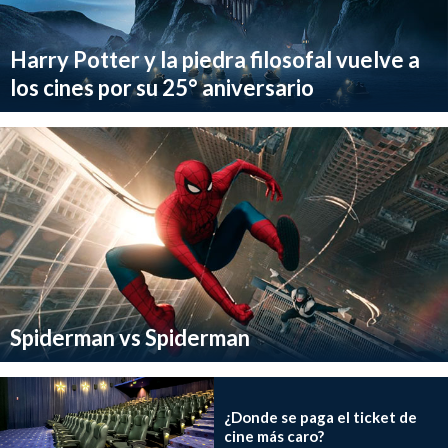
Harry Potter y la piedra filosofal vuelve a
los cines por su 25° aniversario
Spiderman vs Spiderman
¿Donde se paga el ticket de
cine más caro?