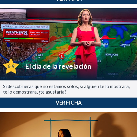
El día de la revelación
6.9
Si descubrieras que no estamos solos, si alguien te lo mostrara,
te lo demostrara, ¿te asustaría?
VER FICHA