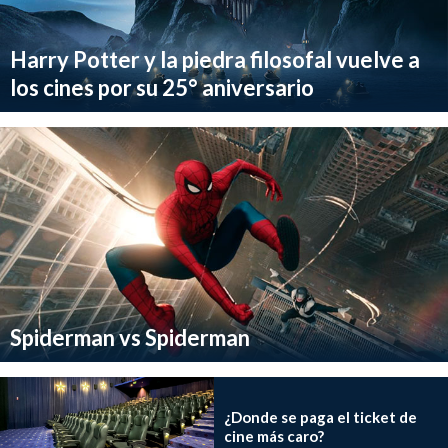
Harry Potter y la piedra filosofal vuelve a
los cines por su 25° aniversario
Spiderman vs Spiderman
¿Donde se paga el ticket de
cine más caro?