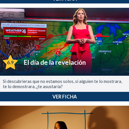
El día de la revelación
6.9
Si descubrieras que no estamos solos, si alguien te lo mostrara,
te lo demostrara, ¿te asustaría?
VER FICHA