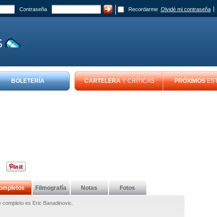
Contraseña
Recordarme
Olvidé mi contraseña
BOLETERÍA
CARTELERA
Y CRÍTICAS
PRÓXIMOS
ES
ompletos
Filmografía
Notas
Fotos
 completo es Eric Banadinovic.