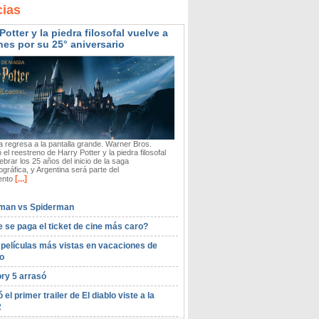
cias
Potter y la piedra filosofal vuelve a
nes por su 25° aniversario
 regresa a la pantalla grande. Warner Bros.
 el reestreno de Harry Potter y la piedra filosofal
ebrar los 25 años del inicio de la saga
gráfica, y Argentina será parte del
[...]
ento
man vs Spiderman
 se paga el ticket de cine más caro?
 películas más vistas en vacaciones de
o
ory 5 arrasó
ó el primer trailer de El diablo viste a la
2