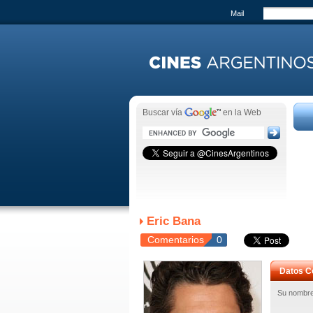
Mail
Buscar vía
en la Web
Eric Bana
Comentarios
0
Datos C
Su nombre