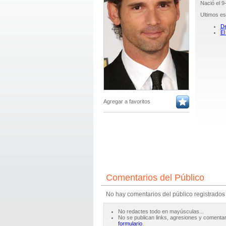
Nació el 9
Ultimos es
De
El
Agregar a favoritos
Comentarios del Público
No hay comentarios del público registrados
No redactes todo en mayúsculas...
No se publican links, agresiones y comentar
formulario
.