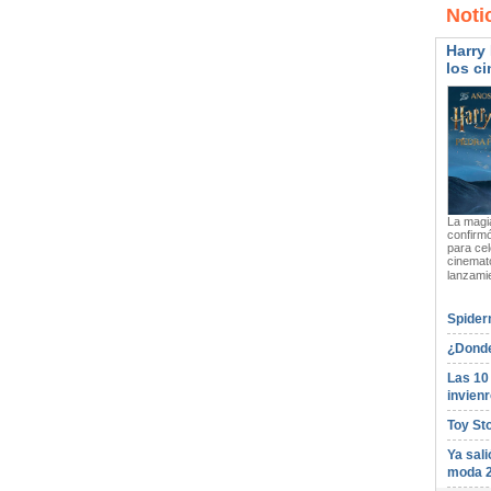
Noti
Harry 
los ci
La magia
confirmó
para cel
cinemato
lanzami
Spider
¿Donde
Las 10
invienr
Toy St
Ya sali
moda 