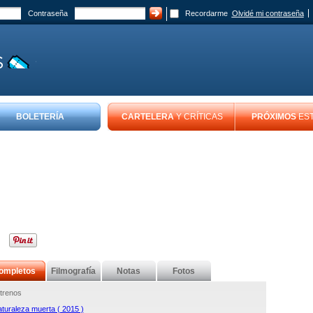
Contraseña
Recordarme
Olvidé mi contraseña
BOLETERÍA
CARTELERA
Y CRÍTICAS
PRÓXIMOS
ES
ompletos
Filmografía
Notas
Fotos
trenos
turaleza muerta ( 2015 )