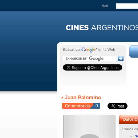
Mail
Buscar vía
en la Web
Juan Palomino
Comentarios
0
Datos C
Ultimos es
Na