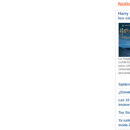
Noti
Harry 
los ci
La magia
confirmó
para cel
cinemato
lanzami
Spider
¿Donde
Las 10
invienr
Toy St
Ya sali
moda 