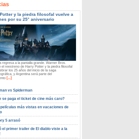
cias
Potter y la piedra filosofal vuelve a
nes por su 25° aniversario
 regresa a la pantalla grande. Warner Bros.
 el reestreno de Harry Potter y la piedra filosofal
ebrar los 25 años del inicio de la saga
gráfica, y Argentina será parte del
[...]
ento
man vs Spiderman
 se paga el ticket de cine más caro?
 películas más vistas en vacaciones de
o
ory 5 arrasó
ó el primer trailer de El diablo viste a la
2