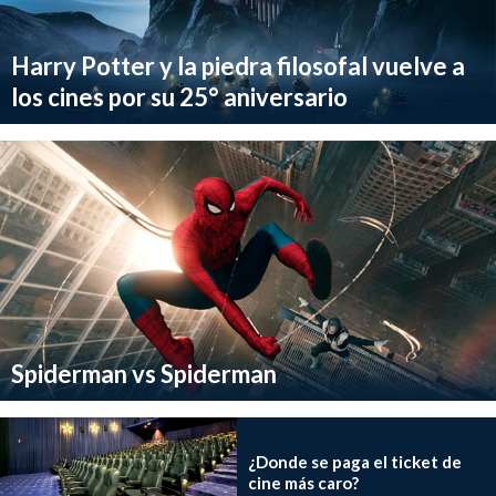
Harry Potter y la piedra filosofal vuelve a
los cines por su 25° aniversario
Spiderman vs Spiderman
¿Donde se paga el ticket de
cine más caro?