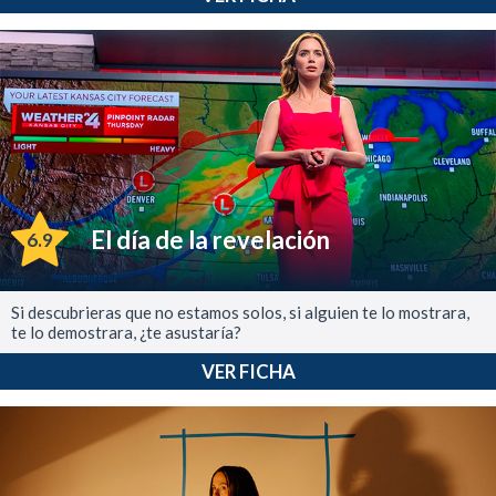
El día de la revelación
6.9
Si descubrieras que no estamos solos, si alguien te lo mostrara,
te lo demostrara, ¿te asustaría?
VER FICHA