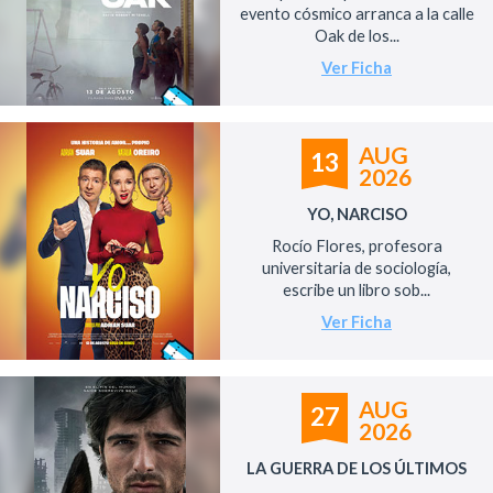
evento cósmico arranca a la calle
Oak de los...
Ver Ficha
AUG
13
2026
YO, NARCISO
Rocío Flores, profesora
universitaria de sociología,
escribe un libro sob...
Ver Ficha
AUG
27
2026
LA GUERRA DE LOS ÚLTIMOS