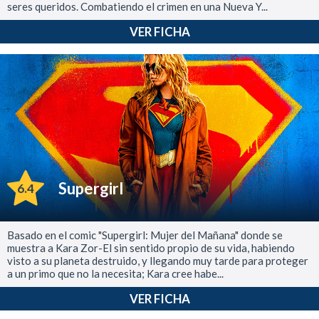
seres queridos. Combatiendo el crimen en una Nueva Y...
VER FICHA
Supergirl
6.4
Basado en el comic "Supergirl: Mujer del Mañana" donde se
muestra a Kara Zor-El sin sentido propio de su vida, habiendo
visto a su planeta destruido, y llegando muy tarde para proteger
a un primo que no la necesita; Kara cree habe...
VER FICHA