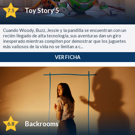
Toy Story 5
7.5
Cuando Woody, Buzz, Jessie y la pandilla se encuentran con un
recién llegado de alta tecnología, sus aventuras dan un giro
inesperado mientras compiten por demostrar que los juguetes
más valiosos de la vida no se limitan a c...
VER FICHA
Backrooms
6.8