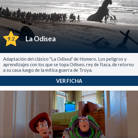
La Odisea
9.2
Adaptación del clásico "La Odisea" de Homero. Los peligros y
aprendizajes con los que se topa Odiseo, rey de Ítaca, de retorno
a su casa luego de la mítica guerra de Troya.
VER FICHA