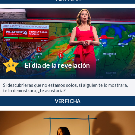
El día de la revelación
6.9
Si descubrieras que no estamos solos, si alguien te lo mostrara,
te lo demostrara, ¿te asustaría?
VER FICHA