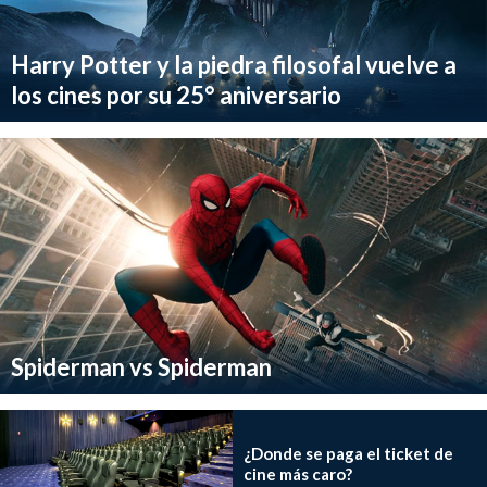
Harry Potter y la piedra filosofal vuelve a
los cines por su 25° aniversario
Spiderman vs Spiderman
¿Donde se paga el ticket de
cine más caro?