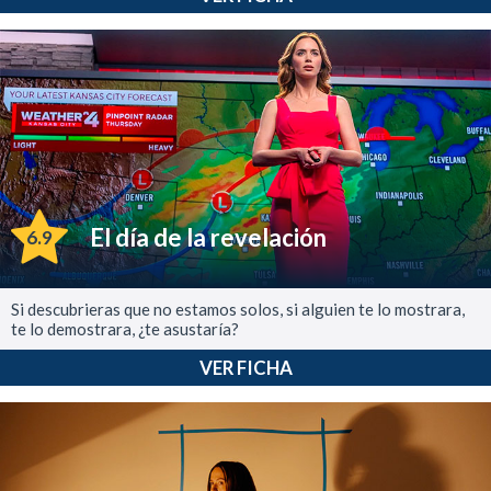
El día de la revelación
6.9
Si descubrieras que no estamos solos, si alguien te lo mostrara,
te lo demostrara, ¿te asustaría?
VER FICHA