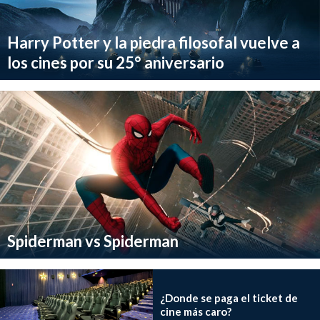
Harry Potter y la piedra filosofal vuelve a
los cines por su 25° aniversario
Spiderman vs Spiderman
¿Donde se paga el ticket de
cine más caro?