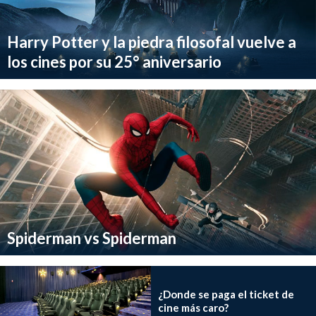
Harry Potter y la piedra filosofal vuelve a
los cines por su 25° aniversario
Spiderman vs Spiderman
¿Donde se paga el ticket de
cine más caro?