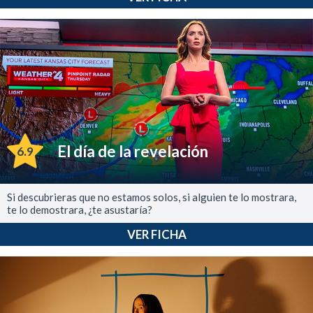
El día de la revelación
6.9
Si descubrieras que no estamos solos, si alguien te lo mostrara,
te lo demostrara, ¿te asustaría?
VER FICHA