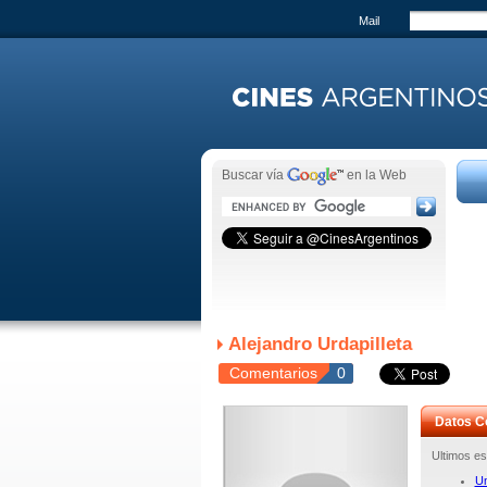
Mail
Buscar vía
en la Web
Alejandro Urdapilleta
Comentarios
0
Datos C
Ultimos es
Un