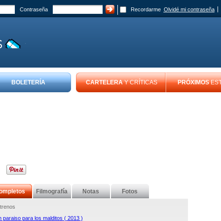
Contraseña
Recordarme
Olvidé mi contraseña
BOLETERÍA
CARTELERA
Y CRÍTICAS
PRÓXIMOS
ES
ompletos
Filmografía
Notas
Fotos
trenos
 paraiso para los malditos ( 2013 )