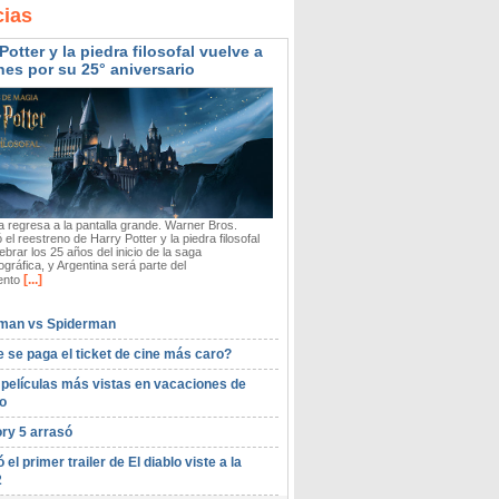
cias
Potter y la piedra filosofal vuelve a
nes por su 25° aniversario
 regresa a la pantalla grande. Warner Bros.
 el reestreno de Harry Potter y la piedra filosofal
ebrar los 25 años del inicio de la saga
gráfica, y Argentina será parte del
[...]
ento
man vs Spiderman
 se paga el ticket de cine más caro?
 películas más vistas en vacaciones de
o
ory 5 arrasó
ó el primer trailer de El diablo viste a la
2