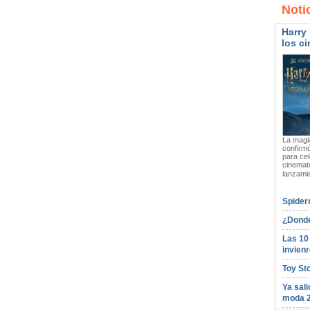
Noti
Harry 
los ci
La magia
confirmó
para cel
cinemato
lanzami
Spider
¿Donde
Las 10
invienr
Toy St
Ya sali
moda 