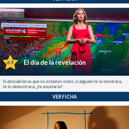
El día de la revelación
6.9
Si descubrieras que no estamos solos, si alguien te lo mostrara,
te lo demostrara, ¿te asustaría?
VER FICHA