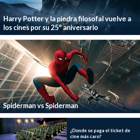
Harry Potter y la piedra filosofal vuelve a
los cines por su 25° aniversario
Spiderman vs Spiderman
¿Donde se paga el ticket de
cine más caro?