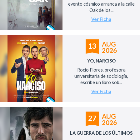
evento cósmico arranca a la calle
Oak de los...
Ver Ficha
AUG
13
2026
YO, NARCISO
Rocío Flores, profesora
universitaria de sociología,
escribe un libro sob...
Ver Ficha
AUG
27
2026
LA GUERRA DE LOS ÚLTIMOS