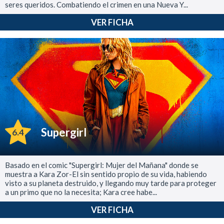
seres queridos. Combatiendo el crimen en una Nueva Y...
VER FICHA
Supergirl
6.4
Basado en el comic "Supergirl: Mujer del Mañana" donde se
muestra a Kara Zor-El sin sentido propio de su vida, habiendo
visto a su planeta destruido, y llegando muy tarde para proteger
a un primo que no la necesita; Kara cree habe...
VER FICHA