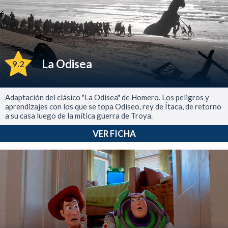
La Odisea
9.2
Adaptación del clásico "La Odisea" de Homero. Los peligros y
aprendizajes con los que se topa Odiseo, rey de Ítaca, de retorno
a su casa luego de la mítica guerra de Troya.
VER FICHA