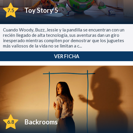
Toy Story 5
7.5
Cuando Woody, Buzz, Jessie y la pandilla se encuentran con un
recién llegado de alta tecnología, sus aventuras dan un giro
inesperado mientras compiten por demostrar que los juguetes
más valiosos de la vida no se limitan a c...
VER FICHA
Backrooms
6.8