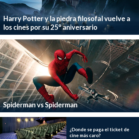
Harry Potter y la piedra filosofal vuelve a
los cines por su 25° aniversario
Spiderman vs Spiderman
¿Donde se paga el ticket de
cine más caro?