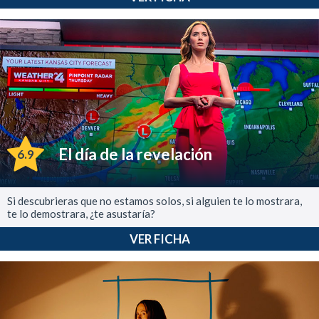
El día de la revelación
6.9
Si descubrieras que no estamos solos, si alguien te lo mostrara,
te lo demostrara, ¿te asustaría?
VER FICHA