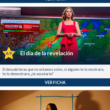
El día de la revelación
6.9
Si descubrieras que no estamos solos, si alguien te lo mostrara,
te lo demostrara, ¿te asustaría?
VER FICHA