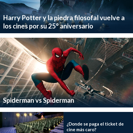
Harry Potter y la piedra filosofal vuelve a
los cines por su 25° aniversario
Spiderman vs Spiderman
¿Donde se paga el ticket de
cine más caro?