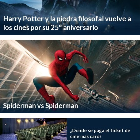
Harry Potter y la piedra filosofal vuelve a
los cines por su 25° aniversario
Spiderman vs Spiderman
¿Donde se paga el ticket de
cine más caro?