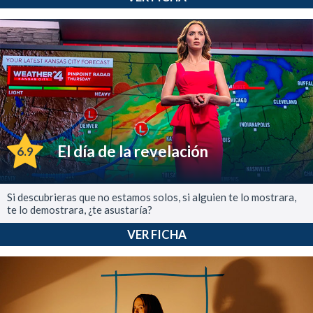
El día de la revelación
6.9
Si descubrieras que no estamos solos, si alguien te lo mostrara,
te lo demostrara, ¿te asustaría?
VER FICHA