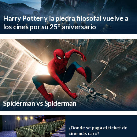
Harry Potter y la piedra filosofal vuelve a
los cines por su 25° aniversario
Spiderman vs Spiderman
¿Donde se paga el ticket de
cine más caro?