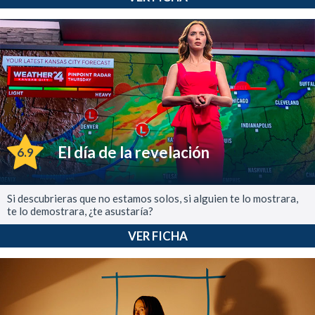
El día de la revelación
6.9
Si descubrieras que no estamos solos, si alguien te lo mostrara,
te lo demostrara, ¿te asustaría?
VER FICHA