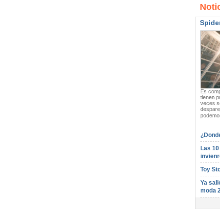
Noti
Spide
Es compl
tienen p
veces s
desparej
podemos
¿Donde
Las 10
invienr
Toy St
Ya sali
moda 