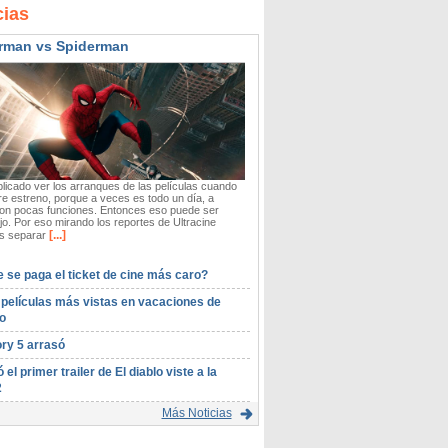
cias
rman vs Spiderman
icado ver los arranques de las películas cuando
re estreno, porque a veces es todo un día, a
on pocas funciones. Entonces eso puede ser
o. Por eso mirando los reportes de Ultracine
[...]
 separar
 se paga el ticket de cine más caro?
 películas más vistas en vacaciones de
o
ory 5 arrasó
ó el primer trailer de El diablo viste a la
2
Más Noticias