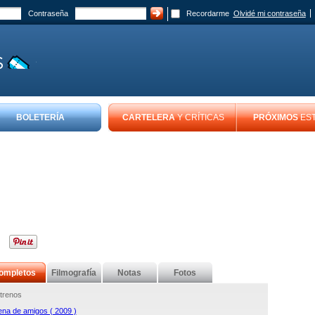
Contraseña
Recordarme
Olvidé mi contraseña
BOLETERÍA
CARTELERA
Y CRÍTICAS
PRÓXIMOS
ES
ompletos
Filmografía
Notas
Fotos
trenos
na de amigos ( 2009 )