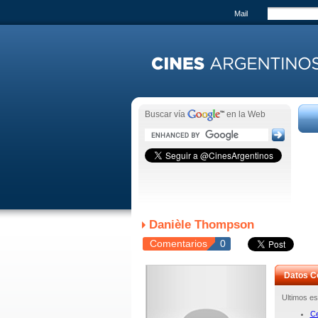
Mail
Buscar vía
en la Web
Danièle Thompson
Comentarios
0
Datos C
Ultimos es
Ce