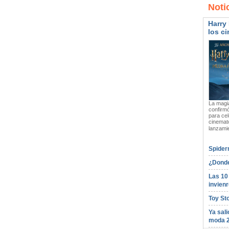
Noti
Harry 
los ci
La magia
confirmó
para cel
cinemato
lanzami
Spider
¿Donde
Las 10
invienr
Toy St
Ya sali
moda 