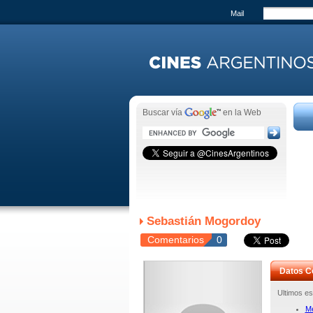
Mail
Buscar vía
en la Web
Sebastián Mogordoy
Comentarios
0
Datos C
Ultimos es
Me