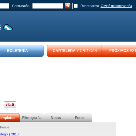
Contraseña
Recordarme
Olvidé mi contraseña
BOLETERÍA
CARTELERA
Y CRÍTICAS
PRÓXIMOS
ES
ompletos
Filmografía
Notas
Fotos
trenos
tegol ( 2013 )