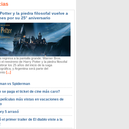
cias
Potter y la piedra filosofal vuelve a
nes por su 25° aniversario
 regresa a la pantalla grande. Warner Bros.
 el reestreno de Harry Potter y la piedra filosofal
ebrar los 25 años del inicio de la saga
gráfica, y Argentina será parte del
[...]
ento
man vs Spiderman
 se paga el ticket de cine más caro?
 películas más vistas en vacaciones de
o
ory 5 arrasó
ó el primer trailer de El diablo viste a la
2