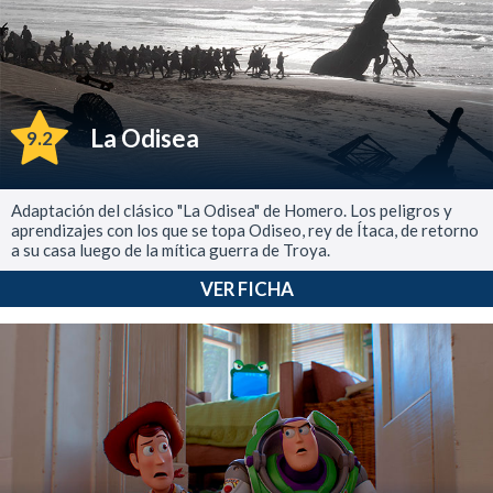
La Odisea
9.2
Adaptación del clásico "La Odisea" de Homero. Los peligros y
aprendizajes con los que se topa Odiseo, rey de Ítaca, de retorno
a su casa luego de la mítica guerra de Troya.
VER FICHA