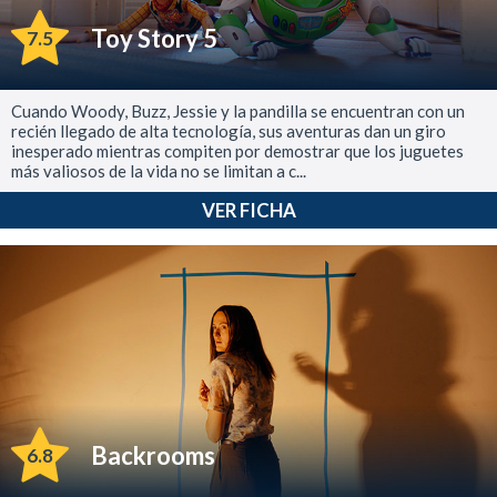
Toy Story 5
7.5
Cuando Woody, Buzz, Jessie y la pandilla se encuentran con un
recién llegado de alta tecnología, sus aventuras dan un giro
inesperado mientras compiten por demostrar que los juguetes
más valiosos de la vida no se limitan a c...
VER FICHA
Backrooms
6.8