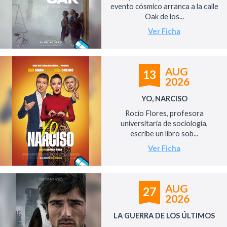
evento cósmico arranca a la calle
Oak de los...
Ver Ficha
AUG
13
2026
YO, NARCISO
Rocío Flores, profesora
universitaria de sociología,
escribe un libro sob...
Ver Ficha
AUG
27
2026
LA GUERRA DE LOS ÚLTIMOS