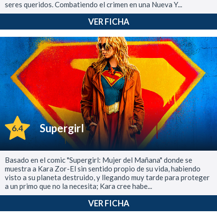
seres queridos. Combatiendo el crimen en una Nueva Y...
VER FICHA
Supergirl
6.4
Basado en el comic "Supergirl: Mujer del Mañana" donde se
muestra a Kara Zor-El sin sentido propio de su vida, habiendo
visto a su planeta destruido, y llegando muy tarde para proteger
a un primo que no la necesita; Kara cree habe...
VER FICHA