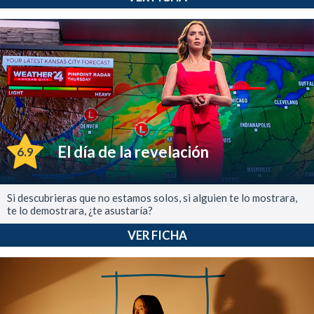
El día de la revelación
6.9
Si descubrieras que no estamos solos, si alguien te lo mostrara,
te lo demostrara, ¿te asustaría?
VER FICHA