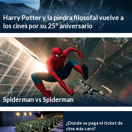
Harry Potter y la piedra filosofal vuelve a
los cines por su 25° aniversario
Spiderman vs Spiderman
¿Donde se paga el ticket de
cine más caro?