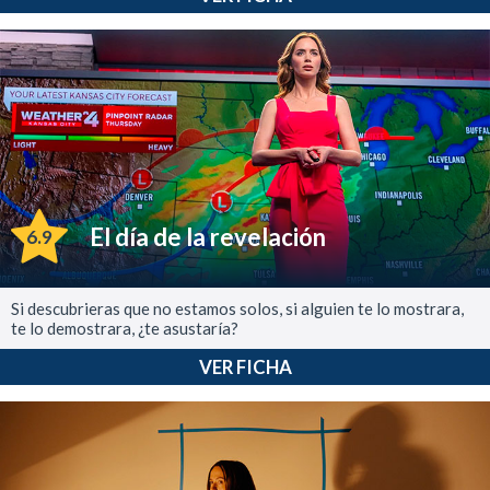
El día de la revelación
6.9
Si descubrieras que no estamos solos, si alguien te lo mostrara,
te lo demostrara, ¿te asustaría?
VER FICHA