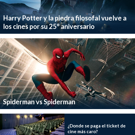
Harry Potter y la piedra filosofal vuelve a
los cines por su 25° aniversario
Spiderman vs Spiderman
¿Donde se paga el ticket de
cine más caro?